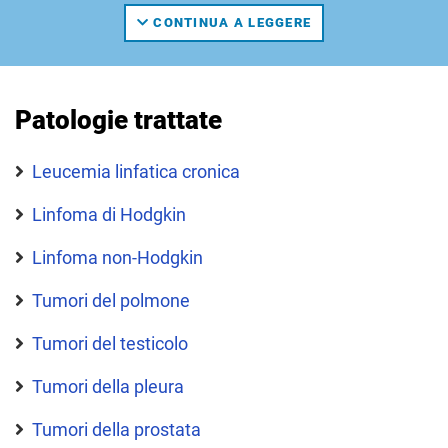
con comorbidità;
CONTINUA A LEGGERE
neoplasie del polmone, delle vie respiratorie e
della pleura;
patologie associate alla lungosopravvivenza.
Patologie trattate
La Struttura progetta e conduce studi clinici
sperimentali e osservazionali sulle patologie sopra
Leucemia linfatica cronica
descritte.
Linfoma di Hodgkin
Direttore di Struttura: dott.
Michele Spina
.
Linfoma non-Hodgkin
Tumori del polmone
Tumori del testicolo
Tumori della pleura
Tumori della prostata