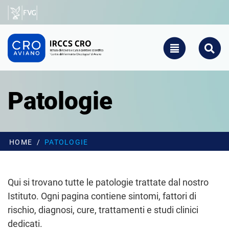
Salta al contenuto principale
CRO - Vai alla homepage
TOGGLE NAVIGATIO
SEARCH
Patologie
HOME
PATOLOGIE
Qui si trovano tutte le patologie trattate dal nostro
Istituto. Ogni pagina contiene sintomi, fattori di
rischio, diagnosi, cure, trattamenti e studi clinici
dedicati.