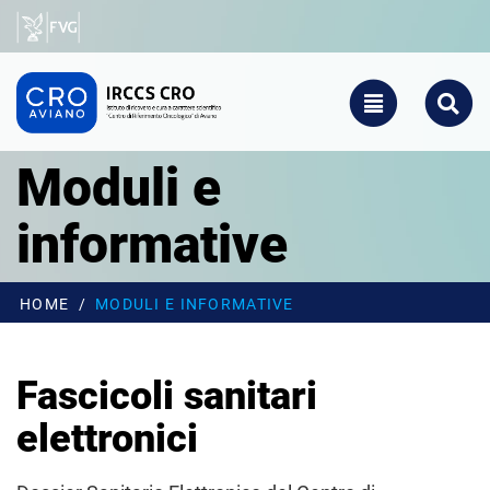
Salta al contenuto principale
CRO - Vai alla homepage
TOGGLE NAVIGATIO
SEARCH
Moduli e
informative
HOME
MODULI E INFORMATIVE
Fascicoli sanitari
elettronici