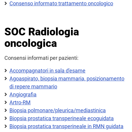
Consenso informato trattamento oncologico
SOC Radiologia
oncologica
Consensi informati per pazienti:
Accompagnatori in sala d'esame
Agoaspirato, biopsia mammaria, posizionamento
di repere mammario
Angiografia
Artro-RM
Biopsia polmonare/pleurica/mediastinica
Biopsia prostatica transperineale ecoguidata
Biopsia prostatica transperineale in RMN guidata