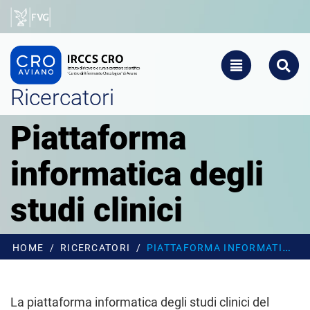
Salta al contenuto principale
CRO - Vai alla homepage
TOGGLE NAVIGATIO
SEARCH
Ricercatori
Piattaforma
informatica degli
studi clinici
HOME
RICERCATORI
PIATTAFORMA INFORMATICA DEGLI STUDI CLINICI
La piattaforma informatica degli studi clinici del