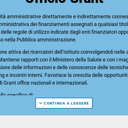
tività amministrative direttamente e indirettamente conness
mministrativa dei finanziamenti assegnati a qualsiasi titol
o delle regole di utilizzo indicate dagli enti finanziatori 
uso nella Pubblica amministrazione.
one attiva dei ricercatori dell’Istituto coinvolgendoli nelle 
antiene rapporti con il Ministero della Salute e con i magg
sione delle informazioni e delle conoscenze delle tecnich
g e incontri interni. Favorisce la crescita delle opportuni
di Grant office nazionali e internazionali.
llo specifico di:
ca e definizione griglia dei ricercatori;
CONTINUA A LEGGERE
della Ricerca corrente;
unities & fundraising
;
 dei Grant;