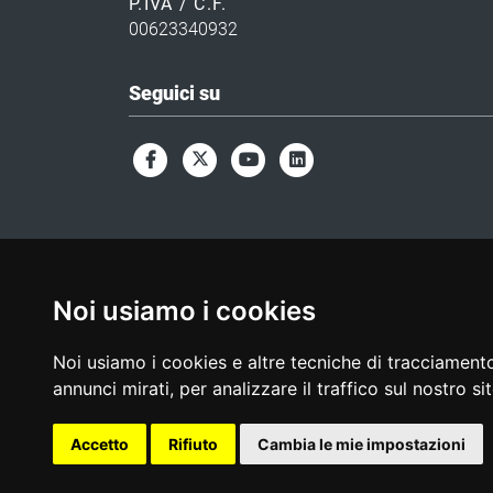
P.IVA / C.F.
00623340932
Seguici su
Noi usiamo i cookies
Noi usiamo i cookies e altre tecniche di tracciamento
annunci mirati, per analizzare il traffico sul nostro si
Accetto
Rifiuto
Cambia le mie impostazioni
Privacy
Note Legali
Responsabile del sito