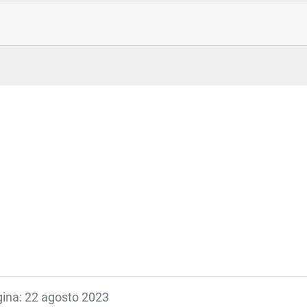
ei trial clinici;
erca e cespiti capitalizzati;
degli studi finanziati;
soggetti partecipanti ai progetti di ricerca;
e incontri di coordinamento.
agina: 22 agosto 2023