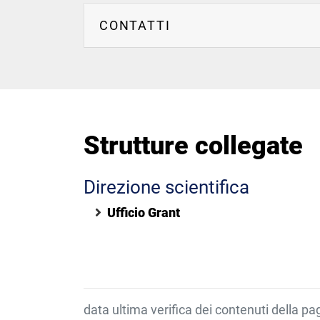
management amministrativo d
CONTATTI
gestione patrimonio della ric
pianificazione tempi-attività 
rendicontazioni;
gestione comunicazioni fra i 
organizzazione di seminari 
Strutture collegate
Direzione scientifica
Ufficio Grant
data ultima verifica dei contenuti della p