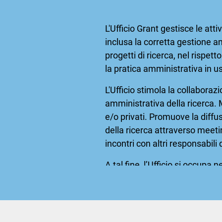
L'Ufficio Grant gestisce le at
inclusa la corretta gestione a
progetti di ricerca, nel rispett
la pratica amministrativa in 
L'Ufficio stimola la collaborazi
amministrativa della ricerca. M
e/o privati. Promuove la diffu
della ricerca attraverso meetin
incontri con altri responsabili 
A tal fine, l’Ufficio si occupa ne
mappatura delle aree di ricer
management amministrativo 
sorveglianza di
Grant opport
supporto alla sottomissione