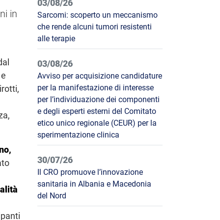
03/08/26
ni in
Sarcomi: scoperto un meccanismo
che rende alcuni tumori resistenti
alle terapie
dal
03/08/26
 e
Avviso per acquisizione candidature
per la manifestazione di interesse
otti,
per l’individuazione dei componenti
e degli esperti esterni del Comitato
za,
etico unico regionale (CEUR) per la
sperimentazione clinica
no,
30/07/26
ato
Il CRO promuove l’innovazione
sanitaria in Albania e Macedonia
alità
del Nord
ipanti