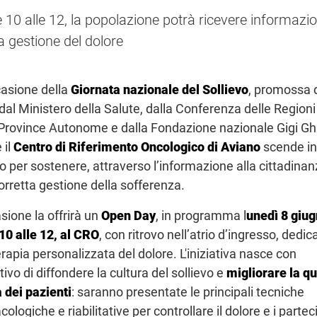
e 10 alle 12, la popolazione potrà ricevere informazio
la gestione del dolore
casione della
Giornata nazionale del Sollievo
, promossa 
dal Ministero della Salute, dalla Conferenza delle Regioni
 Province Autonome e dalla Fondazione nazionale Gigi Ghir
 il
Centro di Riferimento Oncologico di Aviano
scende in
 per sostenere, attraverso l’informazione alla cittadinan
orretta gestione della sofferenza.
sione la offrirà un
Open Day
, in programma l
unedì 8 giug
 10 alle 12, al CRO
, con ritrovo nell’atrio d’ingresso, dedic
erapia personalizzata del dolore. L'iniziativa nasce con
ttivo di diffondere la cultura del sollievo e
migliorare la qu
a dei pazienti
: saranno presentate le principali tecniche
ologiche e riabilitative per controllare il dolore e i partec