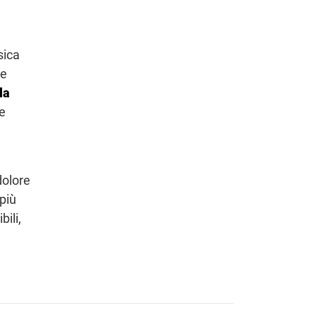
isica
 e
la
ne
dolore
 più
bili,