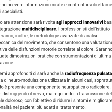
nno ricevere informazioni mirate e confrontarsi direttam
i specialisti.
colare attenzione sarà rivolta
agli approcci innovativi
basa
integrazione
multidisciplinare
. I professionisti dell'istituto
reranno, inoltre, le metodologie avanzate di analisi
ccanica del movimento, che consentono una valutazion
tiva delle disfunzioni motorie correlate al dolore. Sarann
tuate dimostrazioni pratiche con strumentazioni di ultima
azione.
temi approfonditi ci sarà anche la
radiofrequenza
pulsata
a di neuro-modulazione utilizzata in alcuni casi, soprattu
o è presente una componente neuropatica o radicolare.
e distruggendo il nervo, ma regolando la trasmissione del
e doloroso, con l’obiettivo di ridurre i sintomi e migliorare
nalità nei pazienti più adatti al trattamento.