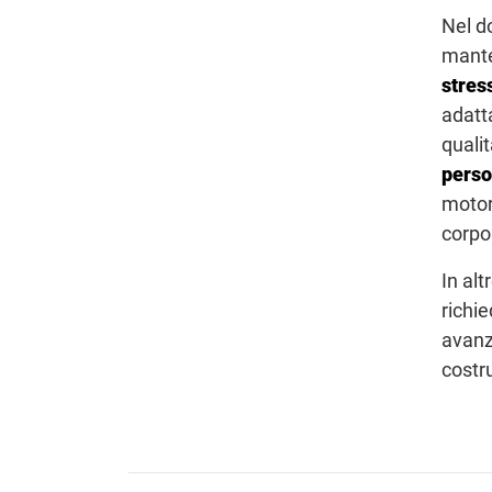
Nel d
mante
stres
adatt
qualit
pers
motor
corpo
In alt
richie
avanza
costr