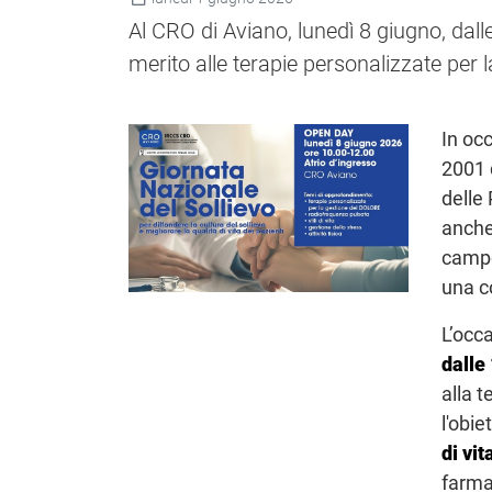
Al CRO di Aviano, lunedì 8 giugno, dall
merito alle terapie personalizzate per 
In oc
2001 
delle
anche
campo
una c
L’occa
dalle
alla t
l'obie
di vit
farmac