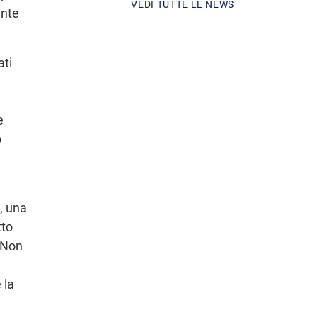
VEDI TUTTE LE NEWS
ente
ti
e
o
, una
tto
 Non
 la