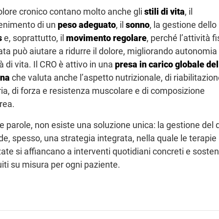
olore cronico contano molto anche gli
stili di vita
, il
nimento di un
peso
adeguato
, il
sonno
, la gestione dello
s
e, soprattutto, il
movimento
regolare
, perché l’attività f
ata può aiutare a ridurre il dolore, migliorando autonomia
à di vita. Il CRO è attivo in una
presa in carico globale del
ona
che valuta anche l’aspetto nutrizionale, di riabilitazio
ia, di forza e resistenza muscolare e di composizione
rea.
re parole, non esiste una soluzione unica: la gestione del 
de, spesso, una strategia integrata, nella quale le terapie
te si affiancano a interventi quotidiani concreti e sosteni
uiti su misura per ogni paziente.