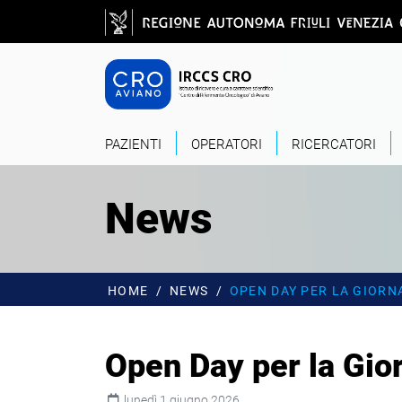
Salta al contenuto principale
CRO - Vai alla
PAZIENTI
OPERATORI
RICERCATORI
News
HOME
NEWS
OPEN DAY PER LA GIORN
Open Day per la Gior
lunedì 1 giugno 2026