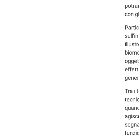
potra
con gl
Parti
sull'
illust
biome
ogget
effet
gener
Tra i 
tecnic
quand
agisc
segnal
funzio