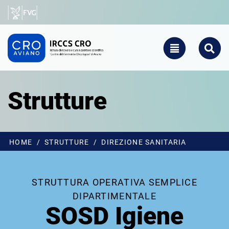
Salta al contenuto principale
CRO - Vai alla homepage
TOGGLE NAVIGATIO
SEARCH
Strutture
HOME
STRUTTURE
DIREZIONE SANITARIA
STRUTTURA OPERATIVA SEMPLICE
DIPARTIMENTALE
SOSD Igiene