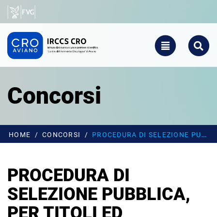
Salta al contenuto principale
CRO - Vai alla homepage
TOGGLE NAVIGATIO
SEARCH
Concorsi
HOME
CONCORSI
PROCEDURA DI SELEZIONE PUBBLICA, PER TITOLI ED EVENTUALE COLLOQUIO, FINALIZZATA ALLA COSTITUZIONE DI UN CONTRATTO DI LAVORO AUTONOMO, EX ART. 7, COMMA 6 DEL D.LGS. 165/2001 E S.M.I., PER ATTIVITÀ NELL’AMBITO DI PROGETTI DI RICERCA FINALIZZATA IN ATTO PRESSO LA SOSD FARMACOLOGIA SPERIMENTALE E CLINICA DEL CRO DI AVIANO (PN).
PROCEDURA DI
SELEZIONE PUBBLICA,
PER TITOLI ED