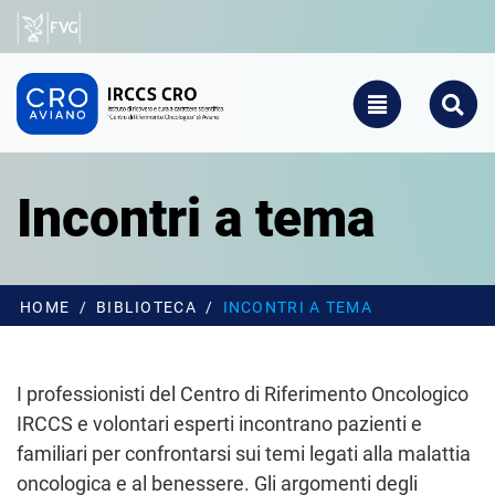
Salta al contenuto principale
CRO - Vai alla homepage
TOGGLE NAVIGATIO
SEARCH
Incontri a tema
HOME
BIBLIOTECA
INCONTRI A TEMA
I professionisti del Centro di Riferimento Oncologico
IRCCS e volontari esperti incontrano pazienti e
familiari per confrontarsi sui temi legati alla malattia
oncologica e al benessere. Gli argomenti degli