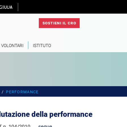
 homepage
SOSTIENI IL CRO
VOLONTARI
ISTITUTO
PERFORMANCE
lutazione della performance
T n. 104/2010. ...
segue