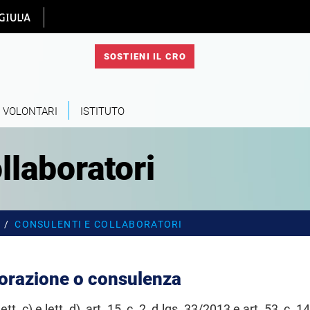
 homepage
SOSTIENI IL CRO
VOLONTARI
ISTITUTO
llaboratori
CONSULENTI E COLLABORATORI
aborazione o consulenza
ett. c) e lett. d), art. 15, c. 2, d.lgs. 33/2013 e art. 53, c. 14