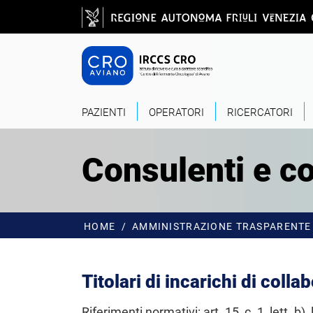
Salta al contenuto principale
CRO - Vai alla
PAZIENTI
OPERATORI
RICERCATORI
Consulenti e co
HOME
AMMINISTRAZIONE TRASPARENTE
Titolari di incarichi di coll
Riferimenti normativi: art. 15, c. 1, lett. b), l